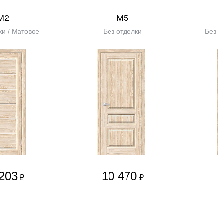
М2
М5
ки / Матовое
Без отделки
Без
203
10 470
₽
₽