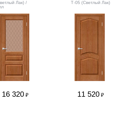
ветлый Лак) /
Т-05 (Светлый Лак)
лл
16 320
11 520
₽
₽