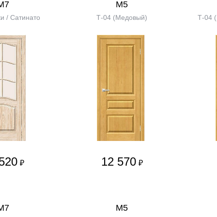
М7
М5
и / Сатинато
Т-04 (Медовый)
Т-04 
520
12 570
₽
₽
М7
М5