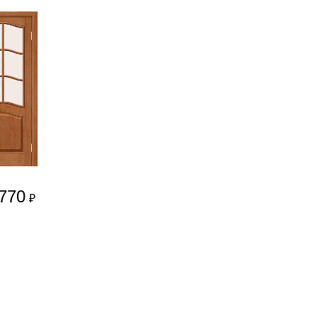
770
₽