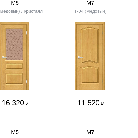
М5
М7
(Медовый) / Кристалл
Т-04 (Медовый)
16 320
11 520
₽
₽
М5
М7