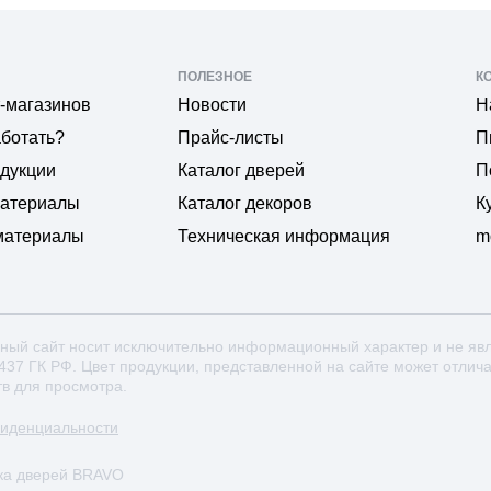
ПОЛЕЗНОЕ
К
-магазинов
Новости
Н
аботать?
Прайс-листы
П
одукции
Каталог дверей
П
материалы
Каталог декоров
К
материалы
Техническая информация
m
ный сайт носит исключительно информационный характер и не яв
 437 ГК РФ. Цвет продукции, представленной на сайте может отлич
тв для просмотра.
фиденциальности
ка дверей BRAVO