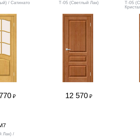
ый) / Сатинато
Т-05 (Светлый Лак)
Т-05 (С
Криста
770
12 570
₽
₽
М7
 Лак) /