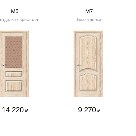
М5
М7
 отделки / Кристалл
Без отделки
14 220
9 270
₽
₽