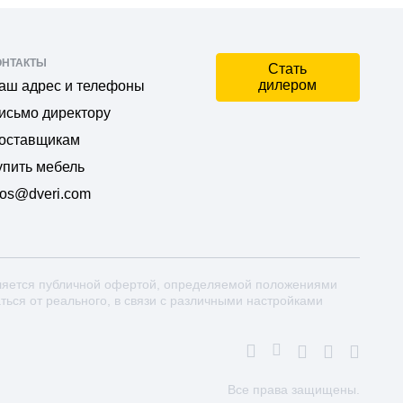
ОНТАКТЫ
Стать
дилером
аш адрес и телефоны
исьмо директору
оставщикам
упить мебель
os@dveri.com
ляется публичной офертой, определяемой положениями
аться от реального, в связи с различными настройками
Все права защищены.