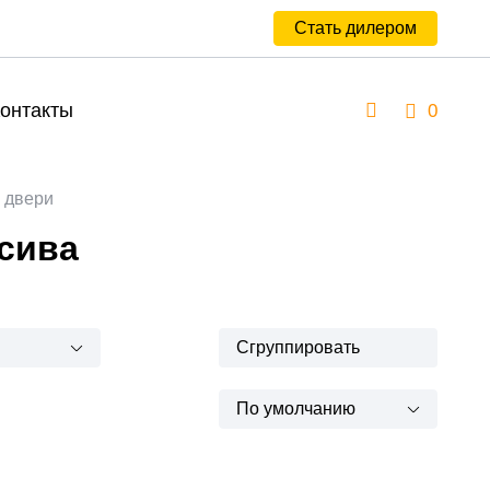
Стать дилером
онтакты
0
 двери
сива
Сгруппировать
По умолчанию