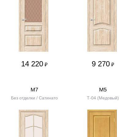
14 220
9 270
₽
₽
М7
М5
Без отделки / Сатинато
Т-04 (Медовый)