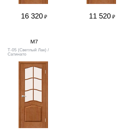
16 320
11 520
₽
₽
М7
Т-05 (Светлый Лак) /
Сатинато