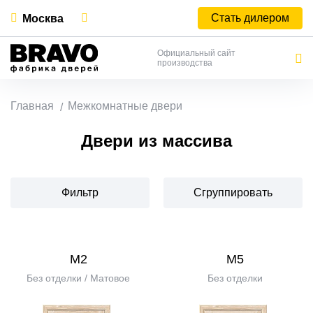
Стать дилером
Москва
Официальный сайт
производства
Главная
Межкомнатные двери
Двери из массива
Фильтр
Сгруппировать
М2
М5
Без отделки / Матовое
Без отделки