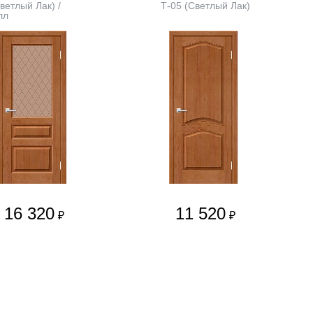
ветлый Лак) /
Т-05 (Светлый Лак)
лл
16 320
11 520
₽
₽