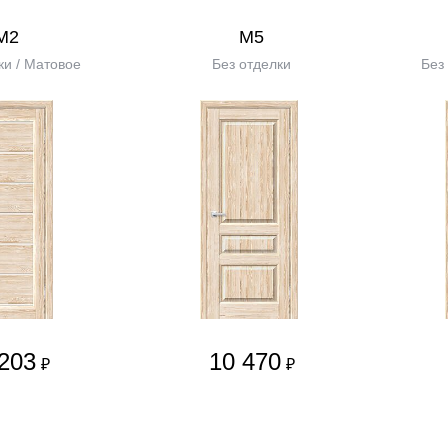
М2
М5
ки / Матовое
Без отделки
Без
203
10 470
₽
₽