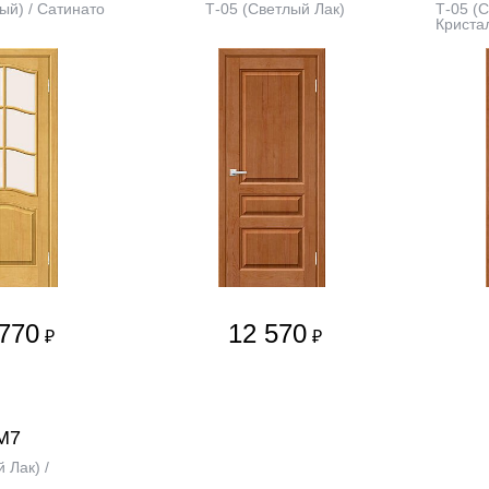
ый) / Сатинато
Т-05 (Светлый Лак)
Т-05 (С
Криста
770
12 570
₽
₽
М7
 Лак) /