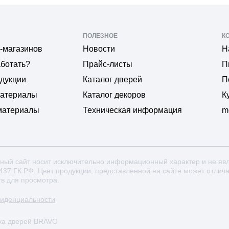
ПОЛЕЗНОЕ
К
-магазинов
Новости
Н
аботать?
Прайс-листы
П
одукции
Каталог дверей
П
материалы
Каталог декоров
К
материалы
Техническая информация
m
ный сайт носит исключительно информационный характер и не яв
 437 ГК РФ. Цвет продукции, представленной на сайте может отлич
тв для просмотра.
фиденциальности
ка дверей BRAVO