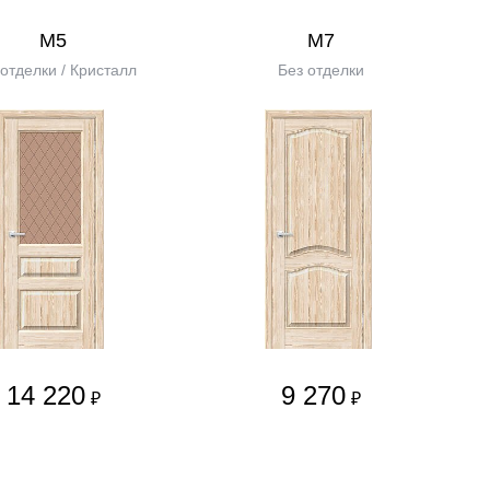
М5
М7
 отделки / Кристалл
Без отделки
14 220
9 270
₽
₽