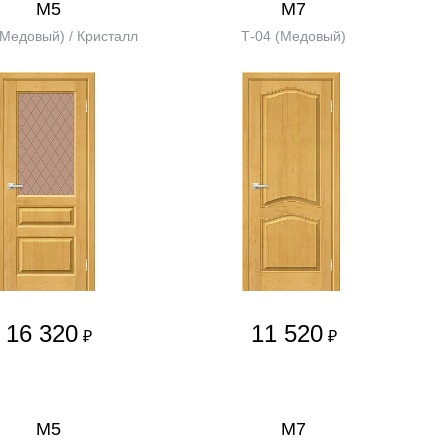
М5
М7
(Медовый) / Кристалл
Т-04 (Медовый)
16 320
11 520
₽
₽
М5
М7