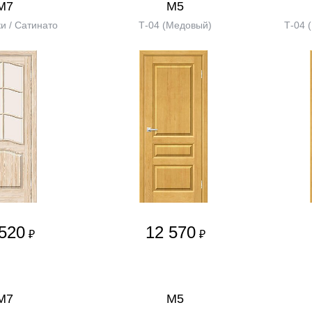
М7
М5
и / Сатинато
Т-04 (Медовый)
Т-04 
520
12 570
₽
₽
М7
М5