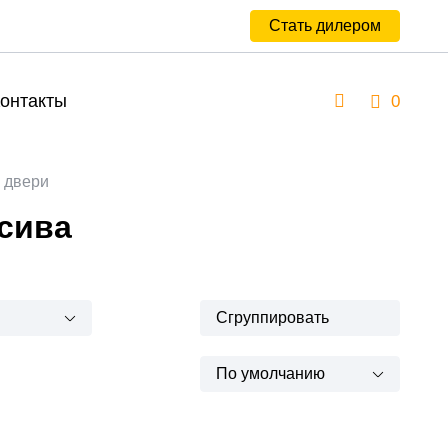
Стать дилером
онтакты
0
 двери
сива
Сгруппировать
По умолчанию