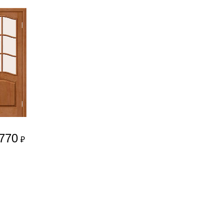
770
₽