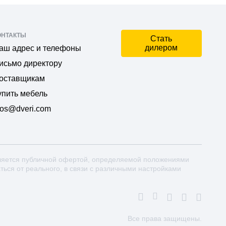
ОНТАКТЫ
Стать
дилером
аш адрес и телефоны
исьмо директору
оставщикам
упить мебель
os@dveri.com
ляется публичной офертой, определяемой положениями
аться от реального, в связи с различными настройками
Все права защищены.