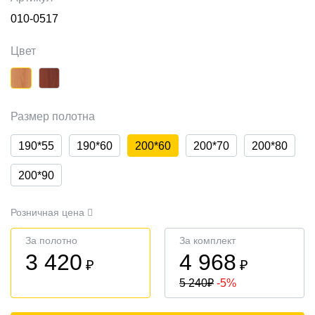
010-0517
Цвет
Размер полотна
190*55
190*60
200*60
200*70
200*80
200*90
Розничная цена
За полотно
За комплект
3 420
4 968
₽
₽
5 240
₽
-5%