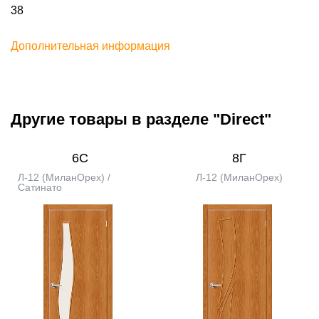
38
Дополнительная информация
Другие товары в разделе "Direct"
6С
8Г
Л-12 (МиланОрех) /
Л-12 (МиланОрех)
Сатинато