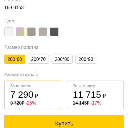
169-0153
Цвет
Размер полотна
200*60
200*70
200*80
200*90
Розничная цена
За полотно
За комплект
7 290
11 715
₽
₽
9 720
₽
-25%
14 145
₽
-17%
Купить