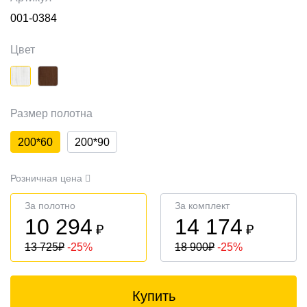
001-0384
Цвет
Размер полотна
200*60
200*90
Розничная цена
За полотно
За комплект
10 294
14 174
₽
₽
13 725
₽
-25%
18 900
₽
-25%
Купить