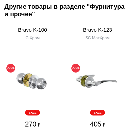
Другие товары в разделе "Фурнитура
и прочее"
Bravo K-100
Bravo K-123
C Хром
SC МатХром
-55%
-55%
SALE
SALE
270
405
₽
₽