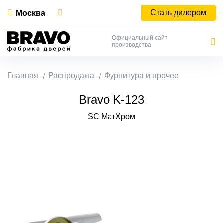
Стать дилером
Москва
Официальный сайт
производства
Главная
Распродажа
Фурнитура и прочее
Bravo K-123
SC МатХром