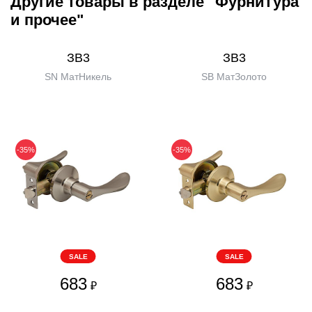
Другие товары в разделе "Фурнитура
и прочее"
ЗВ3
ЗВ3
SN МатНикель
SB МатЗолото
-35%
-35%
SALE
SALE
683
683
₽
₽