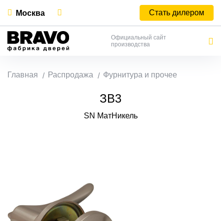
Стать дилером
Москва
Официальный сайт
производства
Главная
Распродажа
Фурнитура и прочее
ЗВ3
SN МатНикель