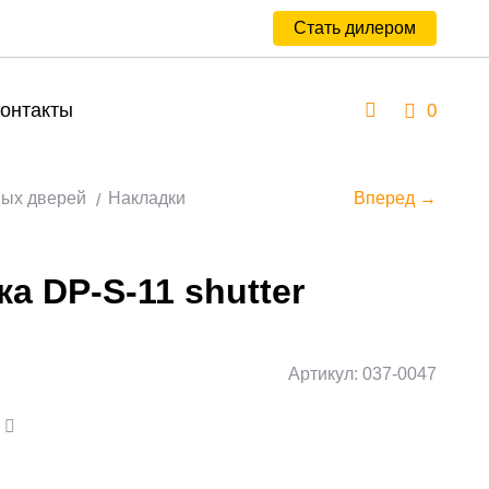
Стать дилером
онтакты
0
ных дверей
Накладки
Вперед →
а DP-S-11 shutter
Артикул: 037-0047
а