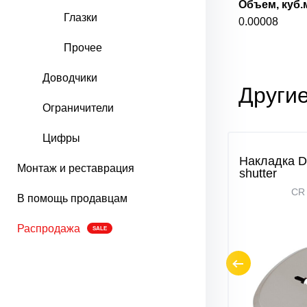
Объем, куб.
Глазки
0.00008
Прочее
Доводчики
Другие
Ограничители
Цифры
-11-K
Накладка DP-C-11
Накладка D
Монтаж и реставрация
shutter
CR Хром
CR
В помощь продавцам
Распродажа
SALE