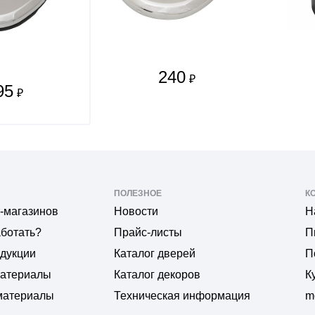
240
₽
95
₽
ПОЛЕЗНОЕ
К
-магазинов
Новости
Н
аботать?
Прайс-листы
П
одукции
Каталог дверей
П
материалы
Каталог декоров
К
материалы
Техническая информация
m