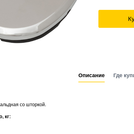
К
Описание
Где куп
альдная со шторкой.
, кг: