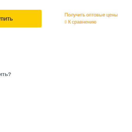
Получить оптовые цены
упить
К сравнению
ить?