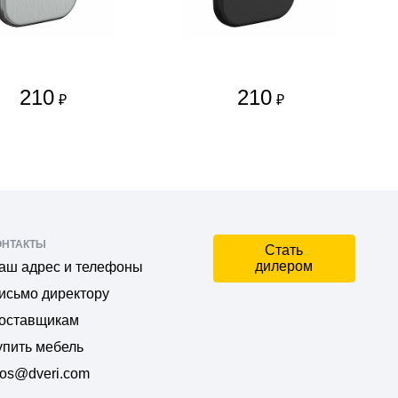
210
210
₽
₽
ОНТАКТЫ
Стать
дилером
аш адрес и телефоны
исьмо директору
оставщикам
упить мебель
os@dveri.com