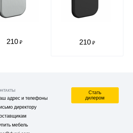
210
210
₽
₽
ОНТАКТЫ
Стать
дилером
аш адрес и телефоны
исьмо директору
оставщикам
упить мебель