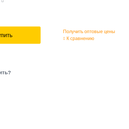
а
Получить оптовые цены
упить
К сравнению
ить?