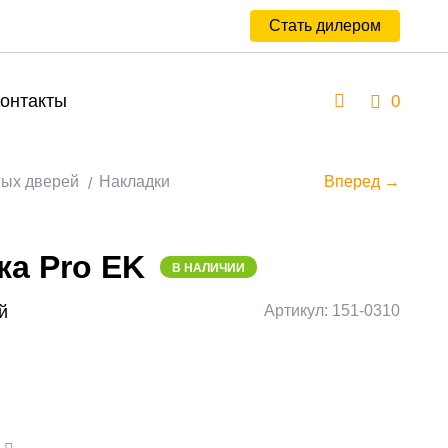
Стать дилером
онтакты
0
ных дверей
Накладки
Вперед →
ка Pro EK
В НАЛИЧИИ
й
Артикул: 151-0310