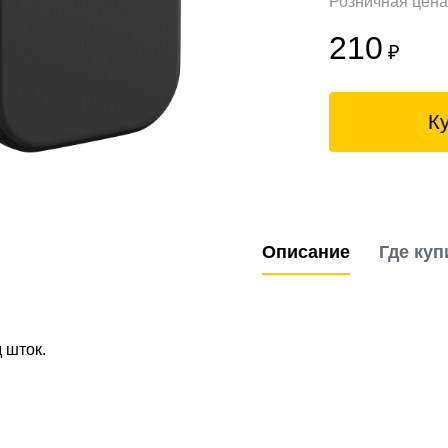
Розничная цен
210
₽
К
Описание
Где куп
 шток.