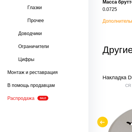
Масса брутто
Глазки
0.0725
Прочее
Дополнитель
Доводчики
Ограничители
Другие
Цифры
Монтаж и реставрация
-11-K
Накладка DP-C-11
Накладка DP
В помощь продавцам
CR Хром
CR
Распродажа
SALE