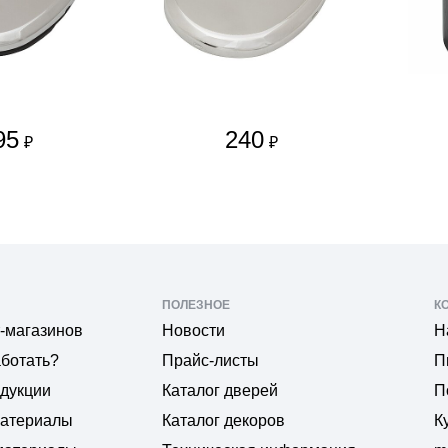
95
240
₽
₽
ПОЛЕЗНОЕ
К
-магазинов
Новости
Н
аботать?
Прайс-листы
П
одукции
Каталог дверей
П
материалы
Каталог декоров
К