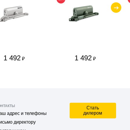
1 492
1 492
₽
₽
ОНТАКТЫ
Стать
дилером
аш адрес и телефоны
исьмо директору