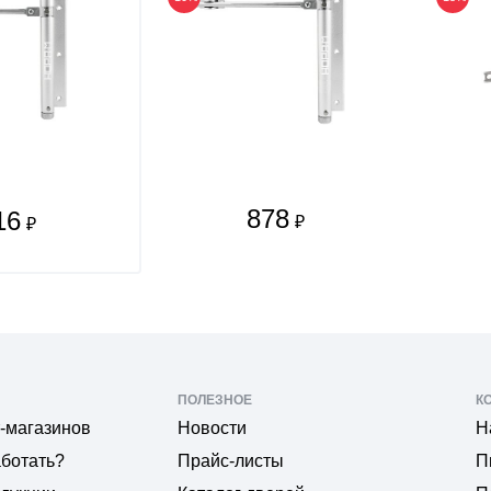
878
16
₽
₽
ПОЛЕЗНОЕ
К
-магазинов
Новости
Н
аботать?
Прайс-листы
П