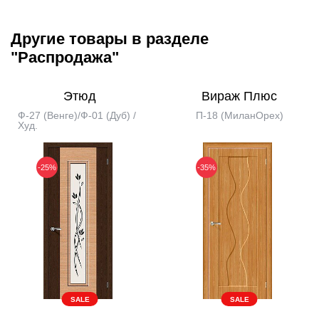
Другие товары в разделе
"Распродажа"
Этюд
Вираж Плюс
Ф-27 (Венге)/Ф-01 (Дуб) /
П-18 (МиланОрех)
Худ.
-25%
-35%
SALE
SALE