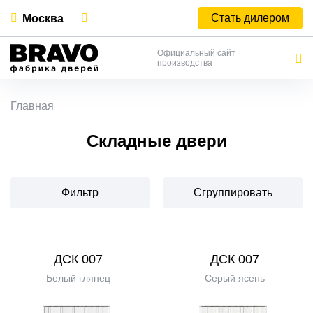
Стать дилером
Москва
Официальный сайт
производства
Главная
Складные двери
Фильтр
Сгруппировать
ДСК 007
ДСК 007
Белый глянец
Серый ясень