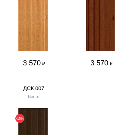
3 570
3 570
₽
₽
ДСК 007
Венге
-15%