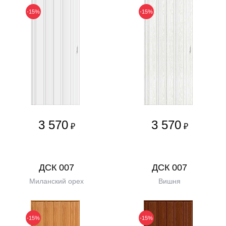
-15%
-15%
3 570
3 570
₽
₽
ДСК 007
ДСК 007
Миланский орех
Вишня
-15%
-15%