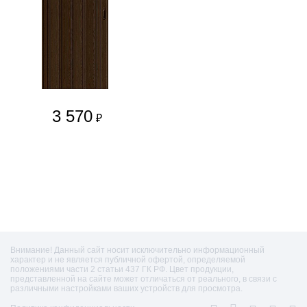
3 570
₽
Внимание! Данный сайт носит исключительно информационный
характер и не является публичной офертой, определяемой
положениями части 2 статьи 437 ГК РФ. Цвет продукции,
представленной на сайте может отличаться от реального, в связи с
различными настройками ваших устройств для просмотра.