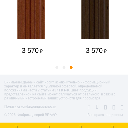
3 570
3 570
₽
₽
Внимание! Данный сайт носит исключительно информационный
характер и не является публичной офертой, определяемой
положениями части 2 статьи 437 ГК РФ. Цвет продукции,
представленной на сайте может отличаться от реального, в связи с
различными настройками ваших устройств для просмотра.
Политика конфиденциальности
© 2026. Фабрика дверей BRAVO
Все права защищены.