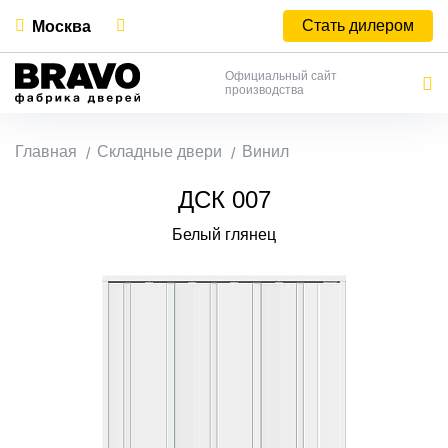
Стать дилером
Москва
Официальный сайт
производства
Главная
Складные двери
Винил
ДСК 007
Белый глянец