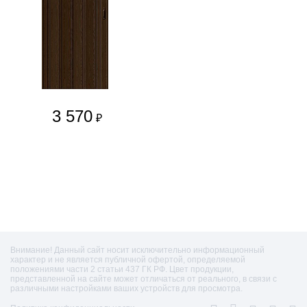
3 570
₽
Внимание! Данный сайт носит исключительно информационный
характер и не является публичной офертой, определяемой
положениями части 2 статьи 437 ГК РФ. Цвет продукции,
представленной на сайте может отличаться от реального, в связи с
различными настройками ваших устройств для просмотра.