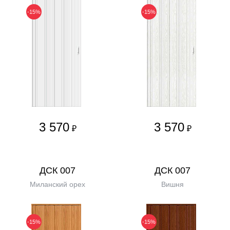
-15%
-15%
3 570
3 570
₽
₽
ДСК 007
ДСК 007
Миланский орех
Вишня
-15%
-15%