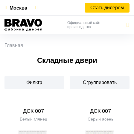
Стать дилером
Москва
Официальный сайт
производства
Главная
Складные двери
Фильтр
Сгруппировать
ДСК 007
ДСК 007
Белый глянец
Серый ясень