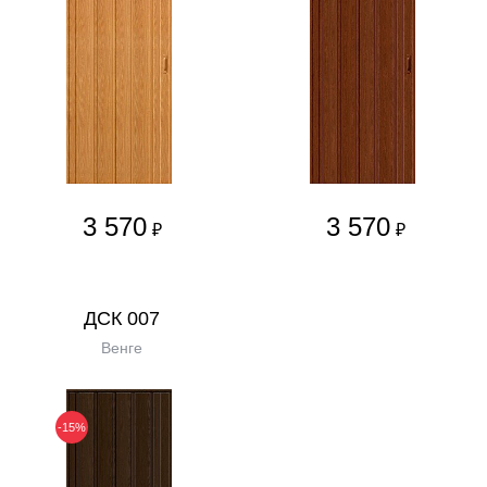
3 570
3 570
₽
₽
ДСК 007
Венге
-15%