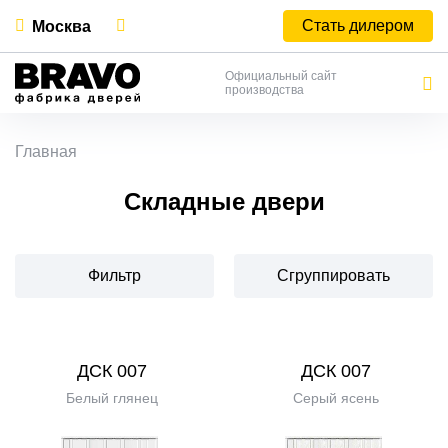
Стать дилером
Москва
Официальный сайт
производства
Главная
Складные двери
Фильтр
Сгруппировать
ДСК 007
ДСК 007
Белый глянец
Серый ясень