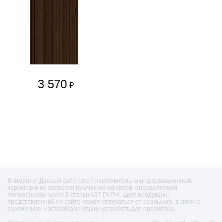
3 570
₽
Внимание! Данный сайт носит исключительно информационный
характер и не является публичной офертой, определяемой
положениями части 2 статьи 437 ГК РФ. Цвет продукции,
представленной на сайте может отличаться от реального, в связи с
различными настройками ваших устройств для просмотра.