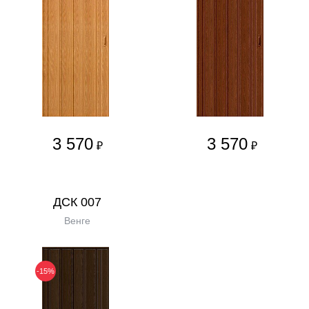
3 570
3 570
₽
₽
ДСК 007
Венге
-15%