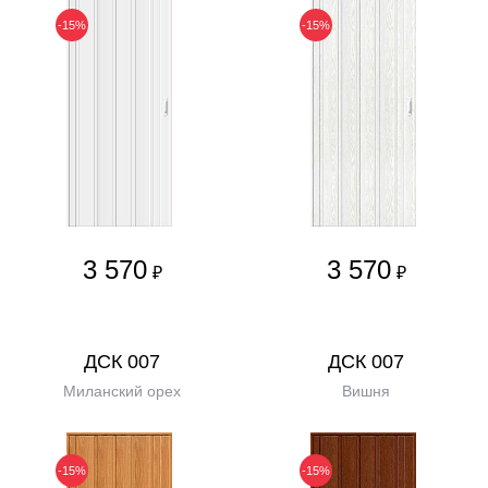
-15%
-15%
3 570
3 570
₽
₽
ДСК 007
ДСК 007
Миланский орех
Вишня
-15%
-15%