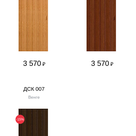
3 570
3 570
₽
₽
ДСК 007
Венге
-15%