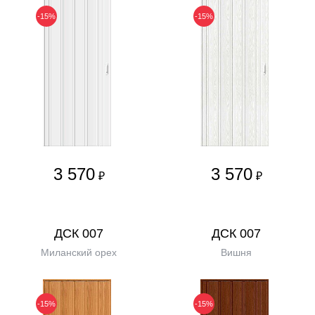
-15%
-15%
3 570
3 570
₽
₽
ДСК 007
ДСК 007
Миланский орех
Вишня
-15%
-15%