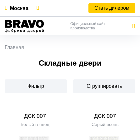
Стать дилером
Москва
Официальный сайт
производства
Главная
Складные двери
Фильтр
Сгруппировать
ДСК 007
ДСК 007
Белый глянец
Серый ясень