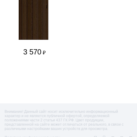
3 570
₽
Внимание! Данный сайт носит исключительно информационный
характер и не является публичной офертой, определяемой
положениями части 2 статьи 437 ГК РФ. Цвет продукции,
представленной на сайте может отличаться от реального, в связи с
различными настройками ваших устройств для просмотра.