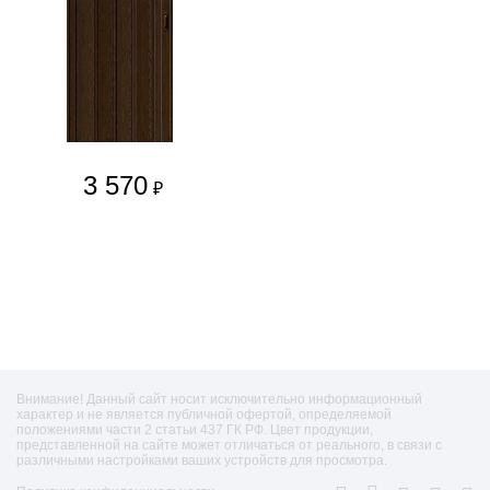
3 570
₽
Внимание! Данный сайт носит исключительно информационный
характер и не является публичной офертой, определяемой
положениями части 2 статьи 437 ГК РФ. Цвет продукции,
представленной на сайте может отличаться от реального, в связи с
различными настройками ваших устройств для просмотра.