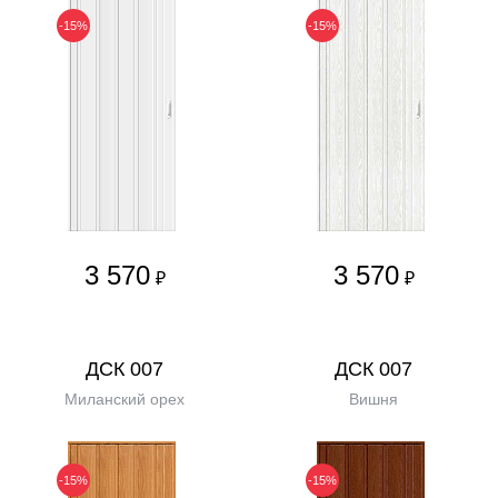
-15%
-15%
3 570
3 570
₽
₽
ДСК 007
ДСК 007
Миланский орех
Вишня
-15%
-15%