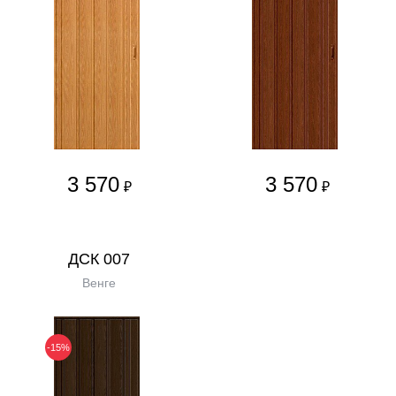
3 570
3 570
₽
₽
ДСК 007
Венге
-15%