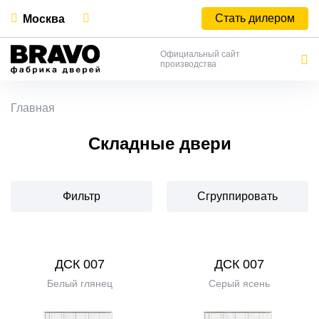
Стать дилером
Москва
Официальный сайт
производства
Главная
Складные двери
Фильтр
Сгруппировать
ДСК 007
ДСК 007
Белый глянец
Серый ясень