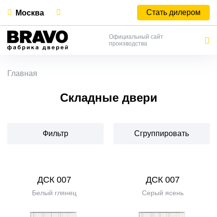
Стать дилером
Москва
Официальный сайт
производства
Главная
Складные двери
Фильтр
Сгруппировать
ДСК 007
ДСК 007
Белый глянец
Серый ясень