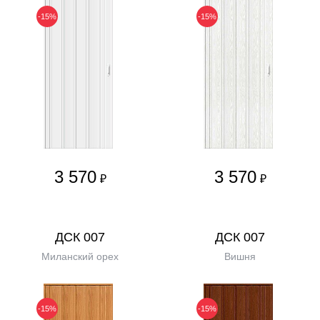
-15%
-15%
3 570
3 570
₽
₽
ДСК 007
ДСК 007
Миланский орех
Вишня
-15%
-15%