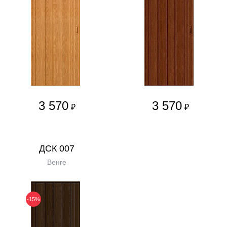
3 570
3 570
₽
₽
ДСК 007
Венге
-15%