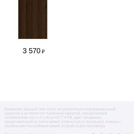
3 570
₽
Внимание! Данный сайт носит исключительно информационный
характер и не является публичной офертой, определяемой
положениями части 2 статьи 437 ГК РФ. Цвет продукции,
представленной на сайте может отличаться от реального, в связи с
различными настройками ваших устройств для просмотра.