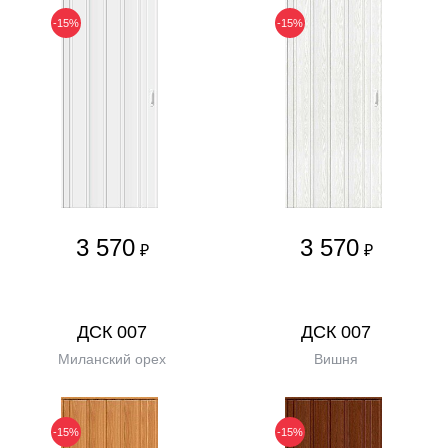
-15%
-15%
3 570
3 570
₽
₽
ДСК 007
ДСК 007
Миланский орех
Вишня
-15%
-15%