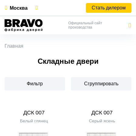
Стать дилером
Москва
Официальный сайт
производства
Главная
Складные двери
Фильтр
Сгруппировать
ДСК 007
ДСК 007
Белый глянец
Серый ясень