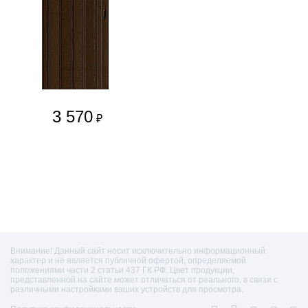
3 570
₽
Внимание! Данный сайт носит исключительно информационный
характер и не является публичной офертой, определяемой
положениями части 2 статьи 437 ГК РФ. Цвет продукции,
представленной на сайте может отличаться от реального, в связи с
различными настройками ваших устройств для просмотра.