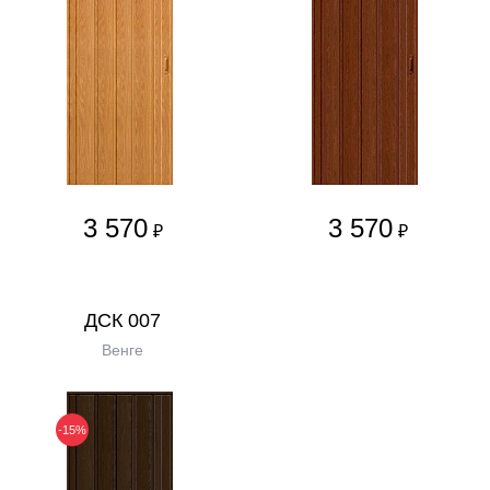
3 570
3 570
₽
₽
ДСК 007
Венге
-15%