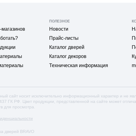
ПОЛЕЗНОЕ
К
-магазинов
Новости
Н
аботать?
Прайс-листы
П
одукции
Каталог дверей
П
материалы
Каталог декоров
К
материалы
Техническая информация
m
ный сайт носит исключительно информационный характер и не яв
 437 ГК РФ. Цвет продукции, представленной на сайте может отлич
тв для просмотра.
фиденциальности
ка дверей BRAVO