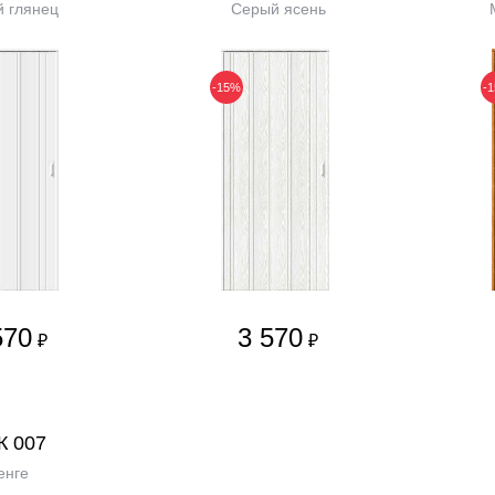
 глянец
Серый ясень
-15%
-
570
3 570
₽
₽
К 007
енге