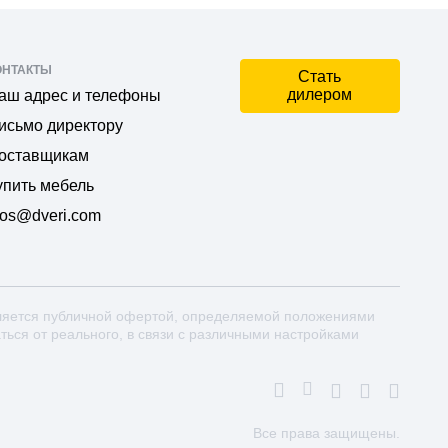
ОНТАКТЫ
Стать
дилером
аш адрес и телефоны
исьмо директору
оставщикам
упить мебель
os@dveri.com
ляется публичной офертой, определяемой положениями
аться от реального, в связи с различными настройками
Все права защищены.