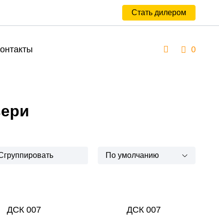
Стать дилером
онтакты
0
вери
Сгруппировать
По умолчанию
ДСК 007
ДСК 007