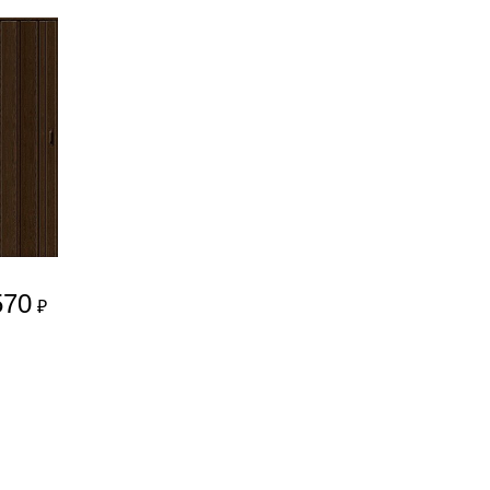
570
₽