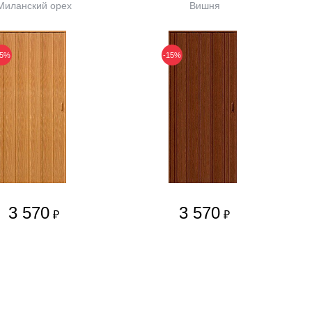
Миланский орех
Вишня
15%
-15%
3 570
3 570
₽
₽