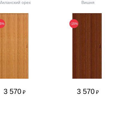
Миланский орех
Вишня
15%
-15%
3 570
3 570
₽
₽