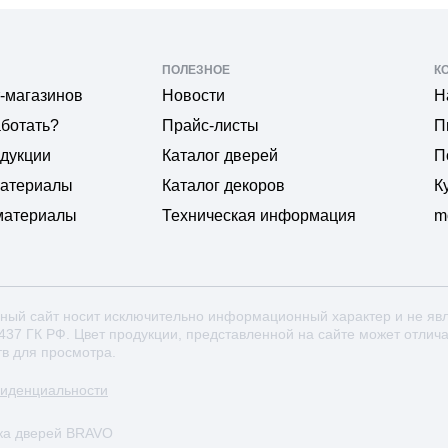
ПОЛЕЗНОЕ
К
-магазинов
Новости
Н
аботать?
Прайс-листы
П
одукции
Каталог дверей
П
материалы
Каталог декоров
К
материалы
Техническая информация
m
ный сайт носит исключительно информационный характер и не яв
 437 ГК РФ. Цвет продукции, представленной на сайте может отлич
тв для просмотра.
фиденциальности
ка дверей BRAVO