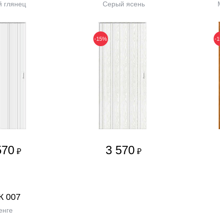
 глянец
Серый ясень
-15%
-
570
3 570
₽
₽
К 007
енге