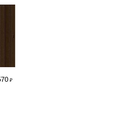
570
₽