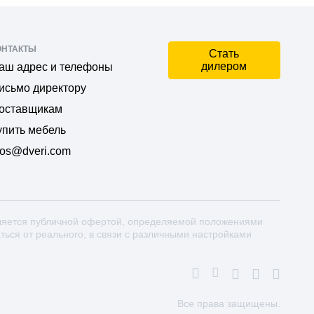
ОНТАКТЫ
Стать
дилером
аш адрес и телефоны
исьмо директору
оставщикам
упить мебель
os@dveri.com
ляется публичной офертой, определяемой положениями
аться от реального, в связи с различными настройками
Все права защищены.