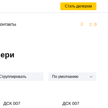
Стать дилером
онтакты
0
вери
Сгруппировать
По умолчанию
ДСК 007
ДСК 007