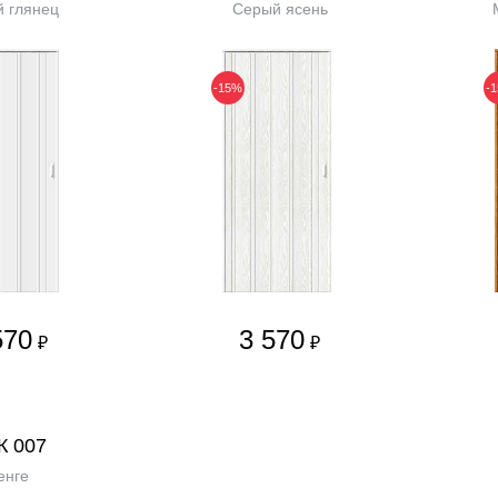
 глянец
Серый ясень
-15%
-
570
3 570
₽
₽
К 007
енге