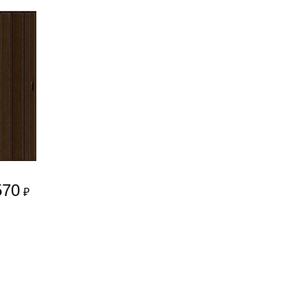
570
₽