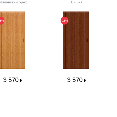
Миланский орех
Вишня
15%
-15%
3 570
3 570
₽
₽