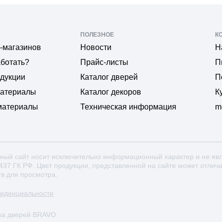
ПОЛЕЗНОЕ
К
-магазинов
Новости
Н
аботать?
Прайс-листы
П
одукции
Каталог дверей
П
материалы
Каталог декоров
К
материалы
Техническая информация
m
ный сайт носит исключительно информационный характер и не яв
 437 ГК РФ. Цвет продукции, представленной на сайте может отлич
тв для просмотра.
фиденциальности
ка дверей BRAVO