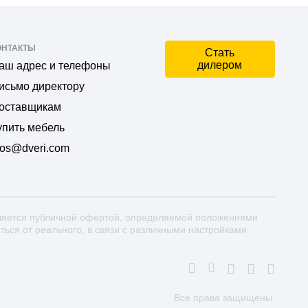
ОНТАКТЫ
Стать
дилером
аш адрес и телефоны
исьмо директору
оставщикам
упить мебель
os@dveri.com
ляется публичной офертой, определяемой положениями
аться от реального, в связи с различными настройками
Все права защищены.