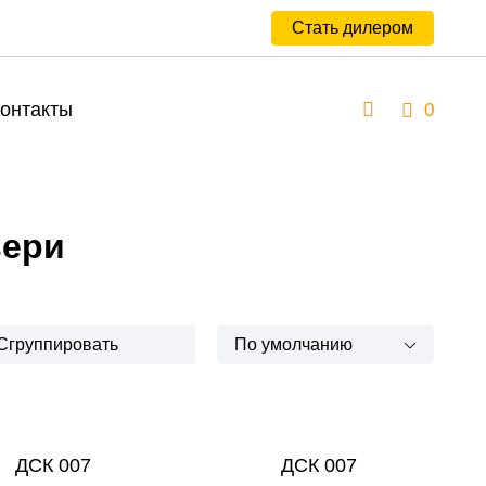
Стать дилером
онтакты
0
вери
Сгруппировать
По умолчанию
ДСК 007
ДСК 007