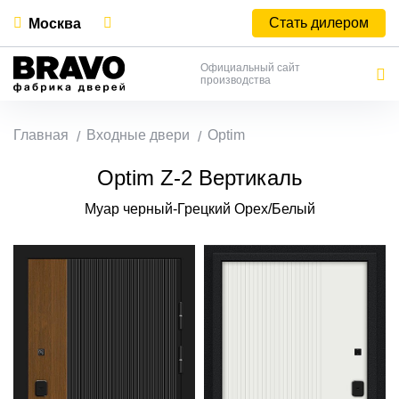
Стать дилером
Москва
Официальный сайт
производства
Главная
Входные двери
Optim
Optim Z-2 Вертикаль
Муар черный-Грецкий Орех/Белый