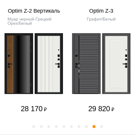
Optim Z-2 Вертикаль
Optim Z-3
Муар черный-Грецкий
Графит/Белый
Орех/Белый
28 170
29 820
₽
₽