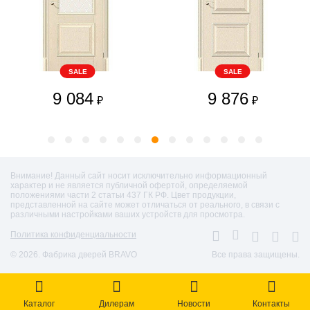
SALE
SALE
9 084
9 876
₽
₽
Внимание! Данный сайт носит исключительно информационный
характер и не является публичной офертой, определяемой
положениями части 2 статьи 437 ГК РФ. Цвет продукции,
представленной на сайте может отличаться от реального, в связи с
различными настройками ваших устройств для просмотра.
Политика конфиденциальности
© 2026. Фабрика дверей BRAVO
Все права защищены.
Каталог
Дилерам
Новости
Контакты