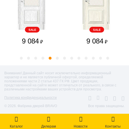
SALE
SALE
9 084
9 084
₽
₽
Внимание! Данный сайт носит исключительно информационный
характер и не является публичной офертой, определяемой
положениями части 2 статьи 437 ГК РФ. Цвет продукции,
представленной на сайте может отличаться от реального, в связи с
различными настройками ваших устройств для просмотра.
Политика конфиденциальности
© 2026. Фабрика дверей BRAVO
Все права защищены.
Каталог
Дилерам
Новости
Контакты