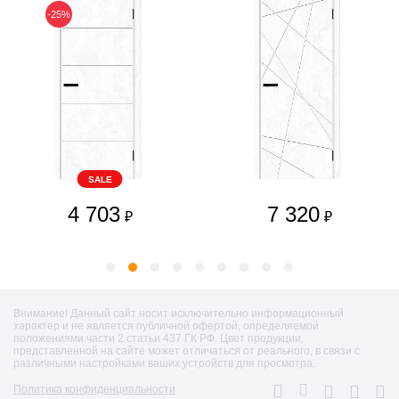
-25%
SALE
4 703
7 320
₽
₽
Внимание! Данный сайт носит исключительно информационный
характер и не является публичной офертой, определяемой
положениями части 2 статьи 437 ГК РФ. Цвет продукции,
представленной на сайте может отличаться от реального, в связи с
различными настройками ваших устройств для просмотра.
Политика конфиденциальности