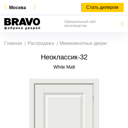
Стать дилером
Москва
Официальный сайт
производства
Главная
Распродажа
Межкомнатные двери
Неоклассик-32
White Matt