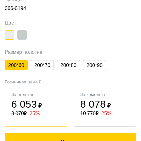
066-0194
Цвет
Размер полотна
200*60
200*70
200*80
200*90
Розничная цена
За полотно
За комплект
6 053
8 078
₽
₽
8 070
₽
-25%
10 770
₽
-25%