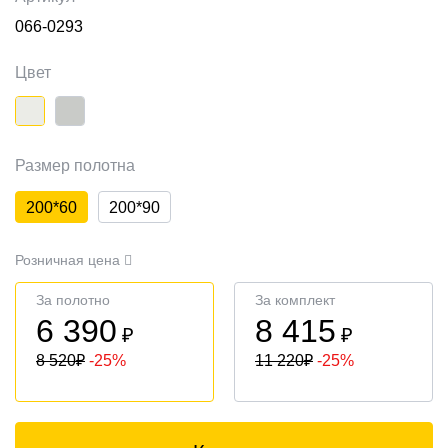
066-0293
Цвет
Размер полотна
200*60
200*90
Розничная цена
За полотно
За комплект
6 390
8 415
₽
₽
8 520
₽
-25%
11 220
₽
-25%