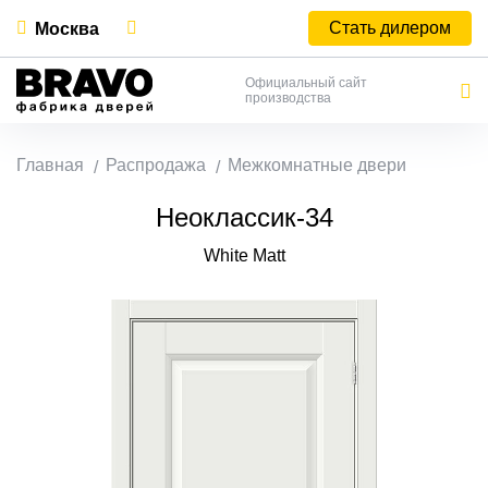
Стать дилером
Москва
Официальный сайт
производства
Главная
Распродажа
Межкомнатные двери
Неоклассик-34
White Matt