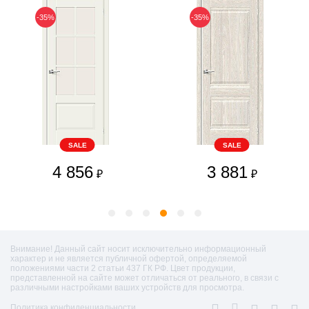
-35%
-35%
SALE
SALE
4 856
3 881
₽
₽
Внимание! Данный сайт носит исключительно информационный
характер и не является публичной офертой, определяемой
положениями части 2 статьи 437 ГК РФ. Цвет продукции,
представленной на сайте может отличаться от реального, в связи с
различными настройками ваших устройств для просмотра.
Политика конфиденциальности