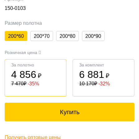
150-0103
Размер полотна
200*60
200*70
200*80
200*90
Розничная цена
За полотно
За комплект
4 856
6 881
₽
₽
7 470
₽
-35%
10 170
₽
-32%
Купить
Получить оптовые цены