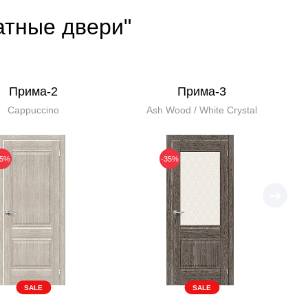
атные двери"
Прима-2
Прима-3
Cappuccino
Ash Wood / White Сrystal
35%
-35%
SALE
SALE