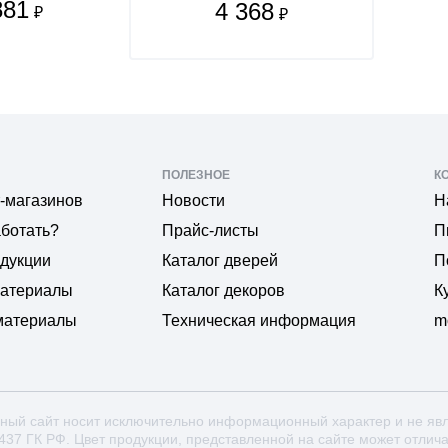
881
4 368
₽
₽
ПОЛЕЗНОЕ
К
-магазинов
Новости
Н
аботать?
Прайс-листы
П
одукции
Каталог дверей
П
материалы
Каталог декоров
К
материалы
Техническая информация
m
ный сайт носит исключительно информационный характер и не яв
 437 ГК РФ. Цвет продукции, представленной на сайте может отлич