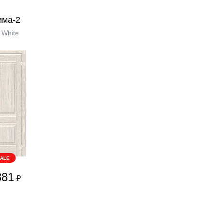
има-2
 White
ALE
881
₽