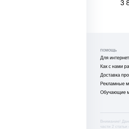
4 856
3 
₽
₽
ПОМОЩЬ
Для интернет
Как с нами р
Доставка пр
Рекламные 
Обучающие 
Внимание! Дан
части 2 статьи