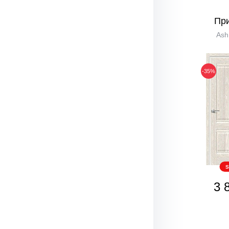
Пр
Ash
-35%
S
3 