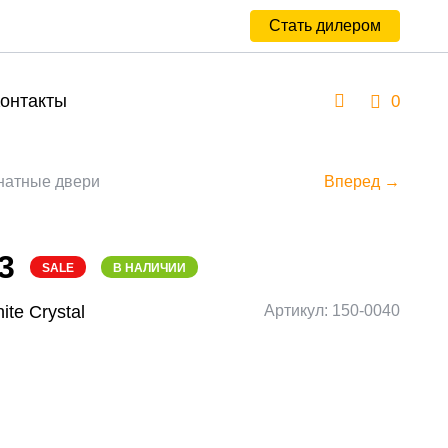
Стать дилером
онтакты
0
атные двери
Вперед →
3
SALE
В НАЛИЧИИ
ite Сrystal
Артикул: 150-0040