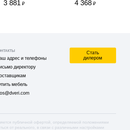
3 881
4 368
₽
₽
ОНТАКТЫ
Стать
дилером
аш адрес и телефоны
исьмо директору
оставщикам
упить мебель
os@dveri.com
ляется публичной офертой, определяемой положениями
аться от реального, в связи с различными настройками