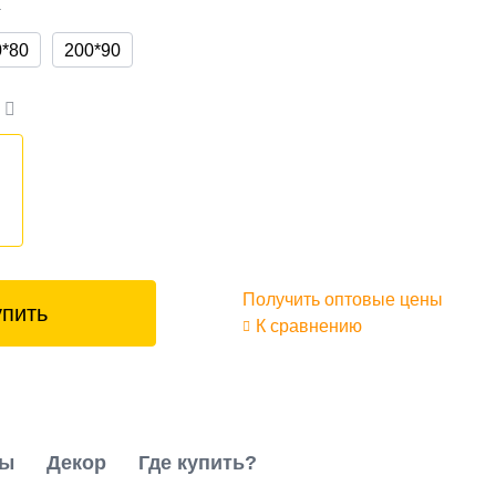
а
0*80
200*90
а
₽
Получить оптовые цены
упить
К сравнению
ты
Декор
Где купить?