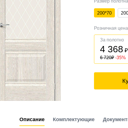
Размер полотн
200*70
20
Розничная цен
За полотно
4 368
6 720
₽
-35%
К
Описание
Комплектующие
Докумен