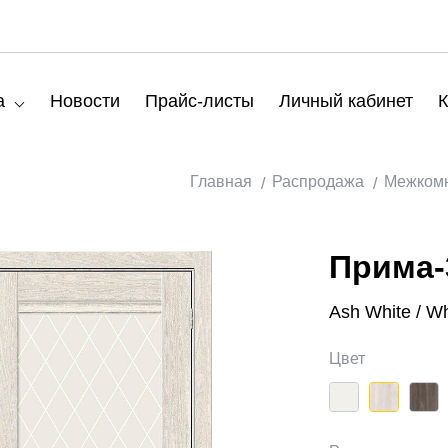
а
Новости
Прайс-листы
Личный кабинет
К
Главная
Распродажа
Межкомн
Прима-
Ash White / Wh
Цвет