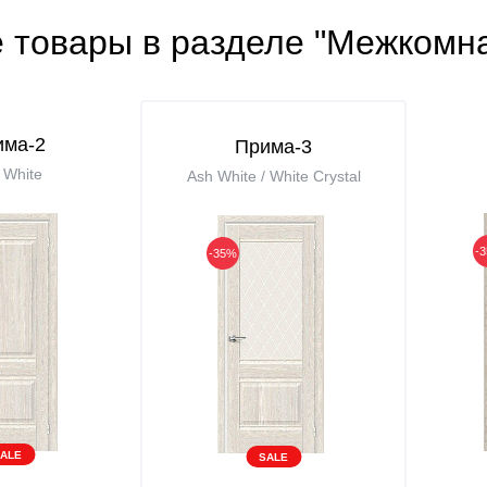
е товары в разделе "Межкомн
има-2
Прима-3
 White
Ash White / White Сrystal
-
-35%
ALE
SALE