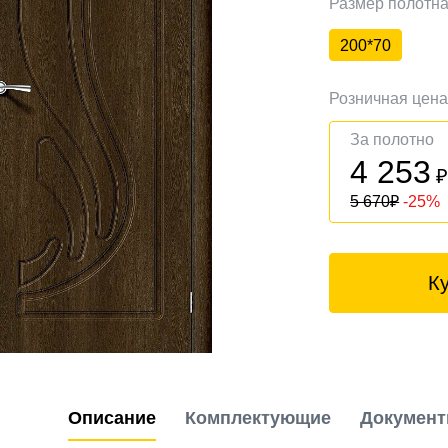
Размер полотн
200*70
Розничная цен
За полотно
4 253
5 670
₽
-25%
К
Описание
Комплектующие
Докумен