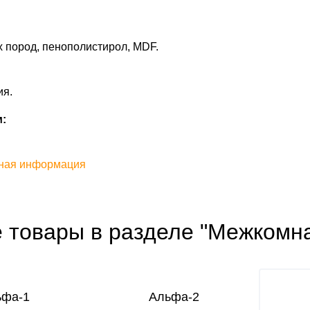
 пород, пенополистирол, MDF.
ия.
:
ная информация
е товары в разделе "Межкомн
ьфа-1
Альфа-2