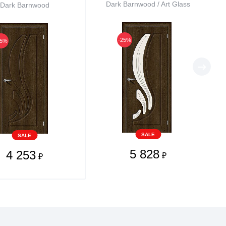
Dark Barnwood / Art Glass
Dark Barnwood
-25%
25%
SALE
SALE
5 828
4 253
₽
₽