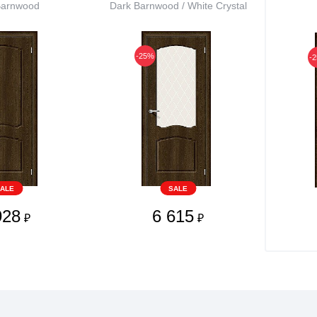
Barnwood
Dark Barnwood / White Сrystal
-25%
-
ALE
SALE
928
6 615
₽
₽