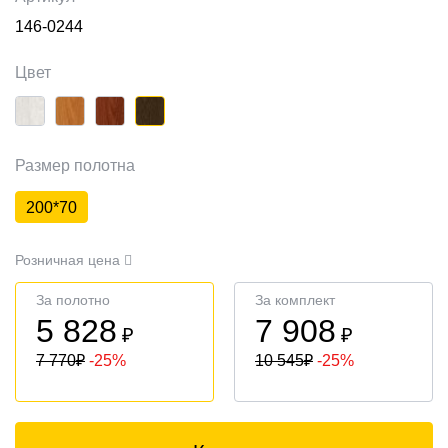
146-0244
Цвет
Размер полотна
200*70
Розничная цена
За полотно
За комплект
5 828
7 908
₽
₽
7 770
₽
-25%
10 545
₽
-25%