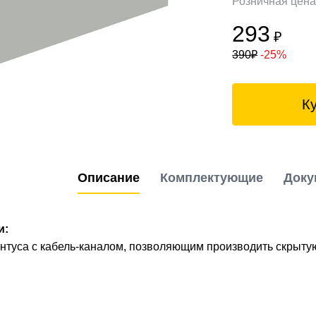
Розничная цен
293
₽
390
₽
-25%
К
Описание
Комплектующие
Доку
и:
туса с кабель-каналом, позволяющим производить скрытую