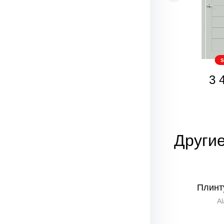
S
3 
Другие
Плинт
Al