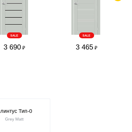
SALE
SALE
3 690
3 465
₽
₽
линтус Тип-0
Grey Matt