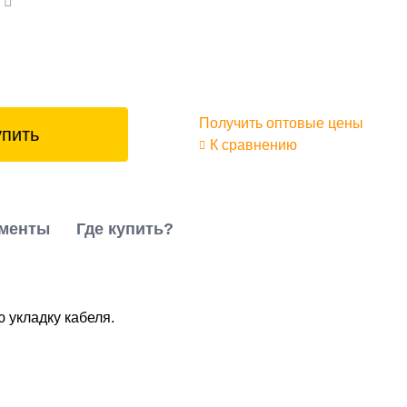
а
Получить оптовые цены
упить
К сравнению
менты
Где купить?
 укладку кабеля.