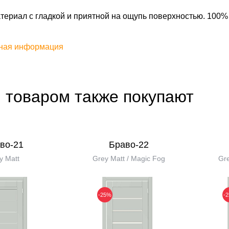
ериал с гладкой и приятной на ощупь поверхностью. 100%
ная информация
 товаром также покупают
во-21
Браво-22
y Matt
Grey Matt / Magic Fog
Gre
-25%
-