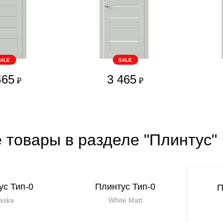
ALE
SALE
465
3 465
₽
₽
 товары в разделе "Плинтус"
ус Тип-0
Плинтус Тип-0
П
aska
White Matt