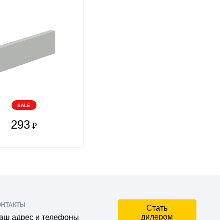
SALE
293
₽
ОНТАКТЫ
Стать
дилером
аш адрес и телефоны