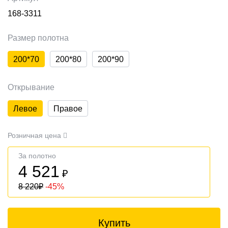
168-3311
Размер полотна
200*70
200*80
200*90
Открывание
Левое
Правое
Розничная цена
За полотно
4 521
₽
8 220
₽
-45%
Купить