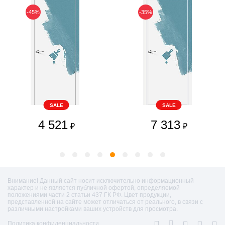
-45%
-35%
SALE
SALE
4 521
7 313
₽
₽
Внимание! Данный сайт носит исключительно информационный
характер и не является публичной офертой, определяемой
положениями части 2 статьи 437 ГК РФ. Цвет продукции,
представленной на сайте может отличаться от реального, в связи с
различными настройками ваших устройств для просмотра.
Политика конфиденциальности