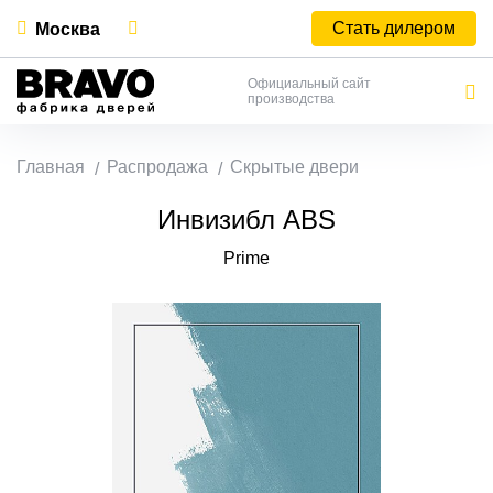
Стать дилером
Москва
Официальный сайт
производства
Главная
Распродажа
Скрытые двери
Инвизибл ABS
Prime