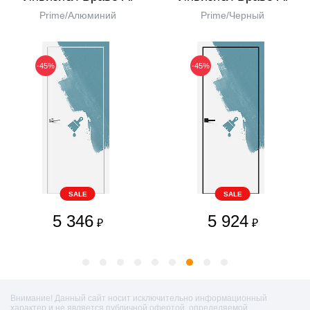
Prime/Алюминий
Prime/Черный
-45%
-45%
SALE
SALE
5 346
5 924
₽
₽
Внимание! Данный сайт носит исключительно информационный
характер и не является публичной офертой, определяемой