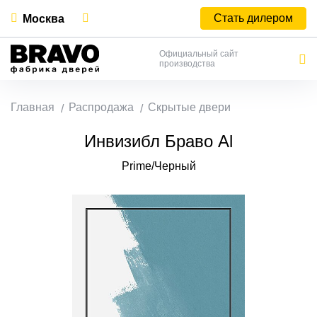
Стать дилером
Москва
Официальный сайт
производства
Главная
Распродажа
Скрытые двери
Инвизибл Браво Al
Prime/Черный