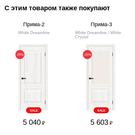
С этим товаром также покупают
Прима-2
Прима-3
White Dreamline
White Dreamline / White
Сrystal
-25%
-25%
SALE
SALE
5 040
5 603
₽
₽