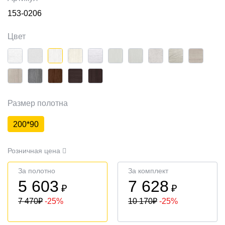
153-0206
Цвет
Размер полотна
200*90
Розничная цена
За полотно
За комплект
5 603
7 628
₽
₽
7 470
₽
-25%
10 170
₽
-25%