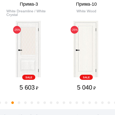
Прима-3
Прима-10
White Dreamline / White
White Wood
Сrystal
-25%
-25%
SALE
SALE
5 603
5 040
₽
₽