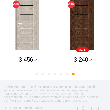
-20%
-25%
SALE
3 456
3 240
₽
₽
Внимание! Данный сайт носит исключительно информационный
характер и не является публичной офертой, определяемой
положениями части 2 статьи 437 ГК РФ. Цвет продукции,
представленной на сайте может отличаться от реального, в связи с
различными настройками ваших устройств для просмотра.
Политика конфиденциальности