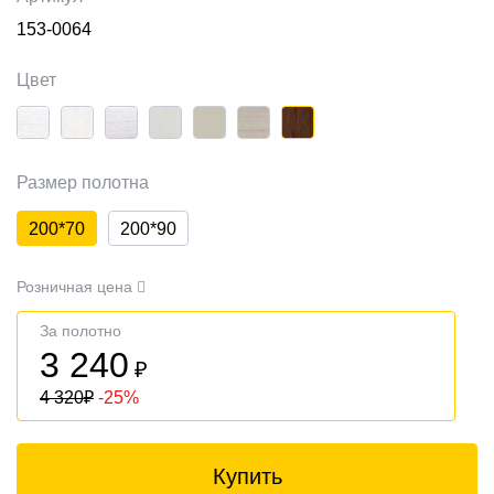
153-0064
Цвет
Размер полотна
200*70
200*90
Розничная цена
За полотно
3 240
₽
4 320
₽
-25%
Купить