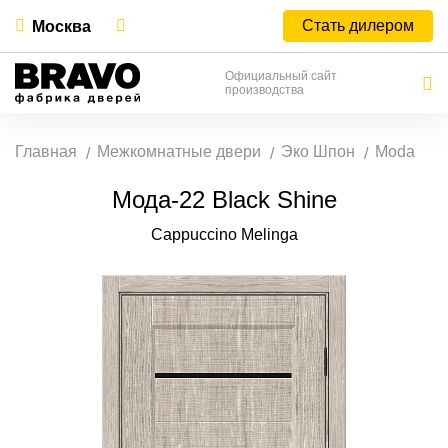
Стать дилером
Москва
Официальный сайт
производства
Главная
Межкомнатные двери
Эко Шпон
Moda
Мода-22 Black Shine
Cappuccino Melinga