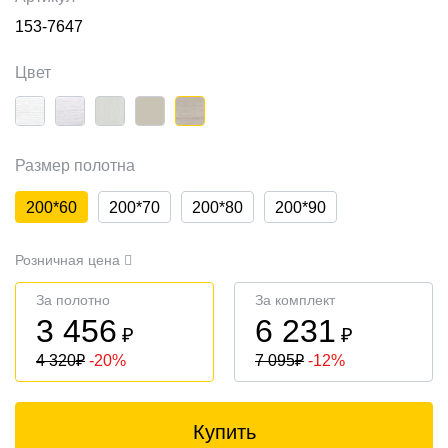
153-7647
Цвет
Размер полотна
200*60
200*70
200*80
200*90
Розничная цена
За полотно
За комплект
3 456
6 231
₽
₽
4 320
₽
-20%
7 095
₽
-12%
Купить