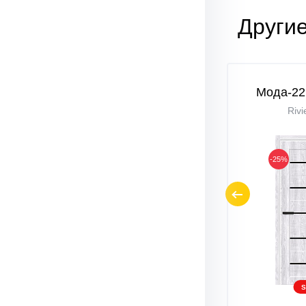
Други
 Shine
Мода-22 Black Line
Мода-22 
White Dreamline
Rivi
-25%
-25%
SALE
S