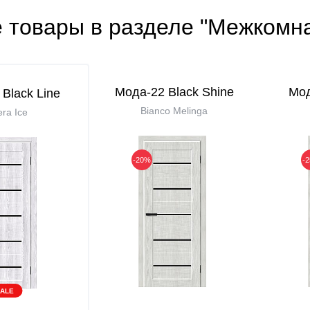
е товары в разделе "Межкомн
Мода-22 Black Shine
Мод
Black Line
Bianco Melinga
era Ice
-20%
-
ALE