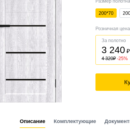
Размер полотн
200*70
20
Розничная цен
За полотно
3 240
4 320
₽
-25%
К
Описание
Комплектующие
Докумен