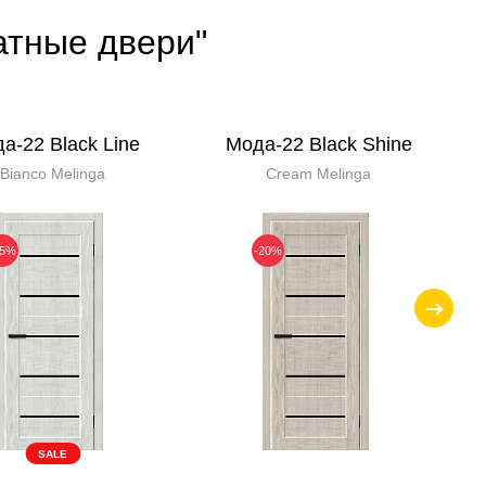
атные двери"
а-22 Black Line
Мода-22 Black Shine
Bianco Melinga
Cream Melinga
25%
-20%
SALE