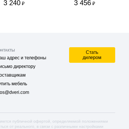
3 240
3 456
₽
₽
ОНТАКТЫ
Стать
дилером
аш адрес и телефоны
исьмо директору
оставщикам
упить мебель
os@dveri.com
ляется публичной офертой, определяемой положениями
аться от реального, в связи с различными настройками