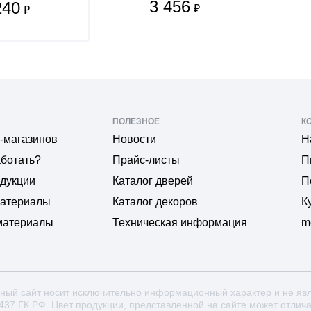
3 456
240
₽
₽
ПОЛЕЗНОЕ
К
-магазинов
Новости
Н
аботать?
Прайс-листы
П
одукции
Каталог дверей
П
материалы
Каталог декоров
К
материалы
Техническая информация
m
ный сайт носит исключительно информационный характер и не яв
 437 ГК РФ. Цвет продукции, представленной на сайте может отлич