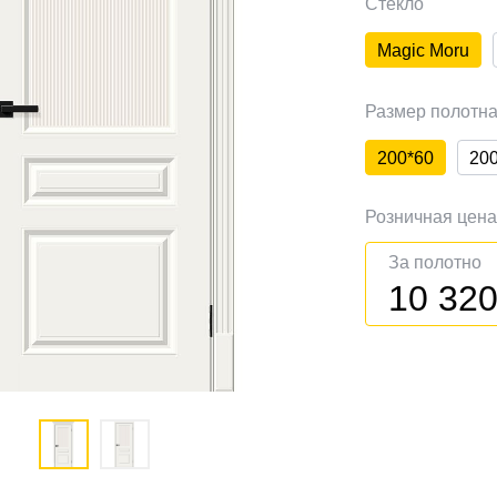
Стекло
Magic Moru
Размер полотн
200*60
20
Розничная цен
За полотно
10 32