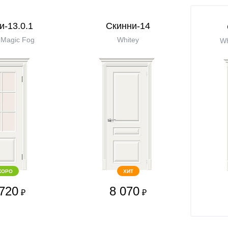
и-13.0.1
Скинни-14
 Magic Fog
Whitey
Wh
КОРО
ХИТ
720
8 070
₽
₽