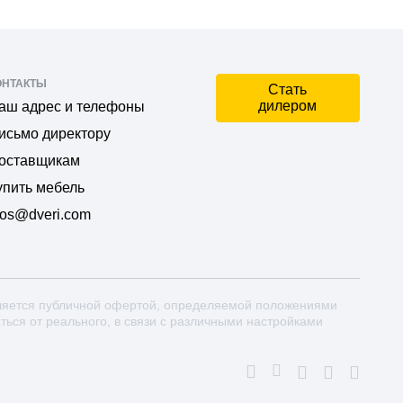
ОНТАКТЫ
Стать
дилером
аш адрес и телефоны
исьмо директору
оставщикам
упить мебель
os@dveri.com
ляется публичной офертой, определяемой положениями
аться от реального, в связи с различными настройками