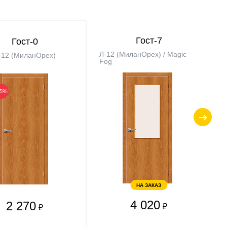
Гост-7
Гост-0
Л-12 (МиланОрех) / Magic
-12 (МиланОрех)
Fog
15%
НА ЗАКАЗ
4 020
2 270
₽
₽