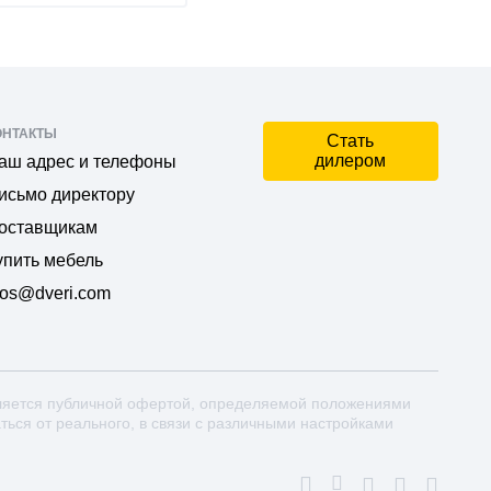
ОНТАКТЫ
Стать
дилером
аш адрес и телефоны
исьмо директору
оставщикам
упить мебель
os@dveri.com
ляется публичной офертой, определяемой положениями
аться от реального, в связи с различными настройками