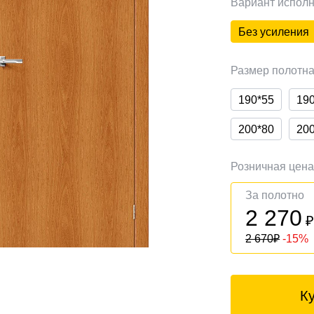
Вариант испол
Без усиления
Размер полотн
190*55
19
200*80
20
Розничная цен
За полотно
2 270
2 670
₽
-15%
К