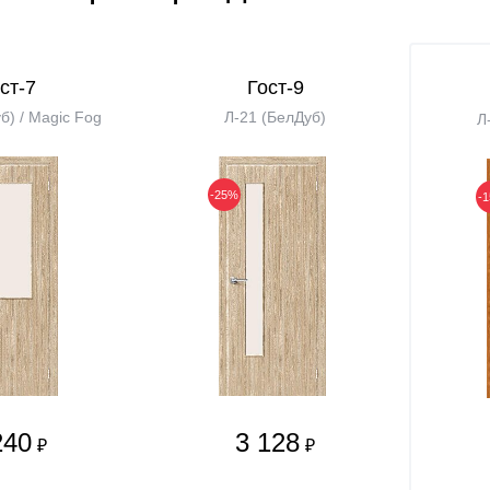
ст-7
Гост-9
б) / Magic Fog
Л-21 (БелДуб)
Л
-25%
-
240
3 128
₽
₽