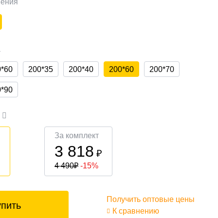
нения
а
0*60
200*35
200*40
200*60
200*70
0*90
а
За комплект
3 818
₽
₽
4 490
₽
-15%
Получить оптовые цены
упить
К сравнению