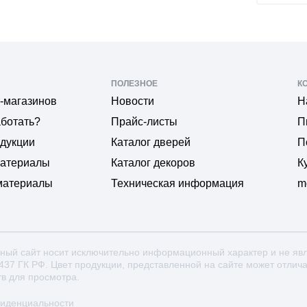
ПОЛЕЗНОЕ
К
-магазинов
Новости
Н
аботать?
Прайс-листы
П
одукции
Каталог дверей
П
материалы
Каталог декоров
К
материалы
Техническая информация
m
ный сайт носит исключительно информационный характер и не яв
 437 ГК РФ. Цвет продукции, представленной на сайте может отлич
тв для просмотра.
фиденциальности