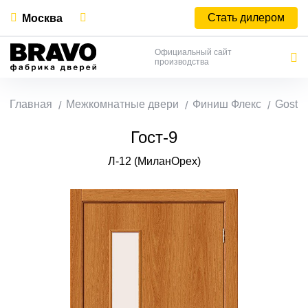
Стать дилером
Москва
Официальный сайт
производства
Главная
Межкомнатные двери
Финиш Флекс
Gost
Гост-9
Л-12 (МиланОрех)