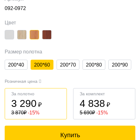
092-0972
Цвет
Размер полотна
200*40
200*60
200*70
200*80
200*90
Розничная цена
За полотно
За комплект
3 290
4 838
₽
₽
3 870
₽
-15%
5 690
₽
-15%
Купить