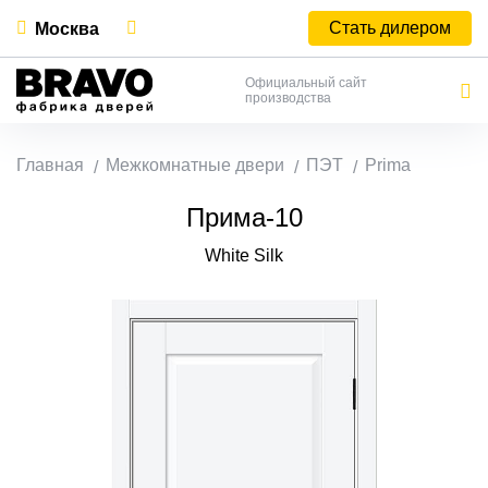
Стать дилером
Москва
Официальный сайт
производства
Главная
Межкомнатные двери
ПЭТ
Prima
Прима-10
White Silk