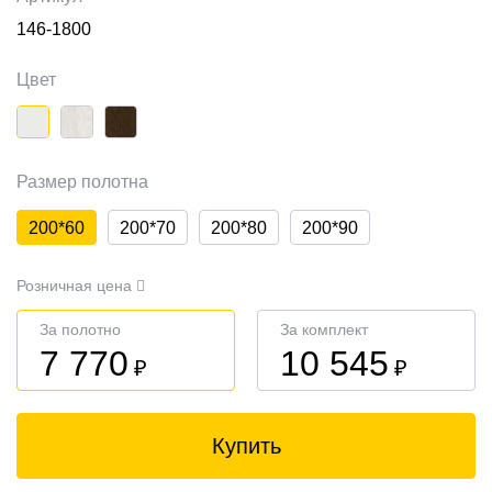
146-1800
Цвет
Размер полотна
200*60
200*70
200*80
200*90
Розничная цена
За полотно
За комплект
7 770
10 545
₽
₽
Купить