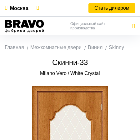
Стать дилером
Москва
Официальный сайт
производства
Главная
Межкомнатные двери
Винил
Skinny
Скинни-33
Milano Vero / White Сrystal