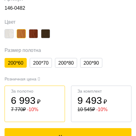
146-0482
Цвет
Размер полотна
200*60
200*70
200*80
200*90
Розничная цена
За полотно
За комплект
6 993
9 493
₽
₽
7 770
₽
-10%
10 545
₽
-10%