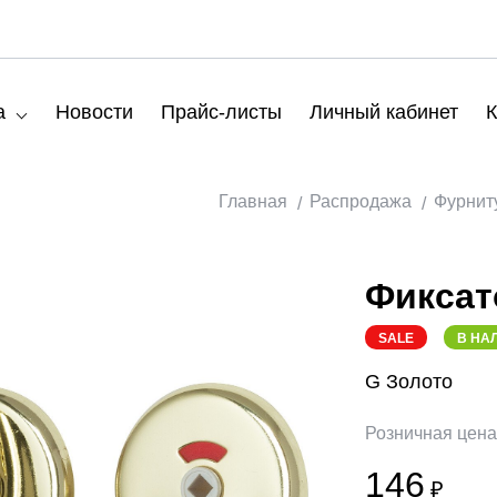
а
Новости
Прайс-листы
Личный кабинет
К
Главная
Распродажа
Фурнит
Фиксат
SALE
В НА
G Золото
Розничная цен
146
₽