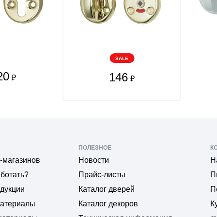
SALE
20
146
₽
₽
ПОЛЕЗНОЕ
К
-магазинов
Новости
Н
аботать?
Прайс-листы
П
одукции
Каталог дверей
П
материалы
Каталог декоров
К