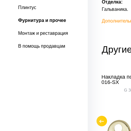
Отделка:
Плинтус
Гальваника.
Фурнитура и прочее
Дополнитель
Монтаж и реставрация
В помощь продавцам
Другие
илиндр
Накладка под цилиндр
Накладка п
L
016-SX
016-SX
PC Хром
G З