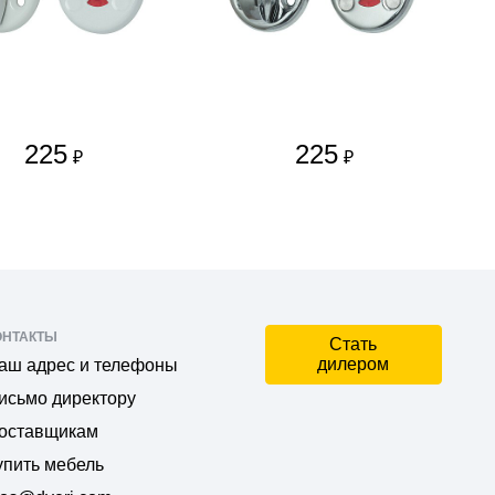
225
225
₽
₽
ОНТАКТЫ
Стать
дилером
аш адрес и телефоны
исьмо директору
оставщикам
упить мебель