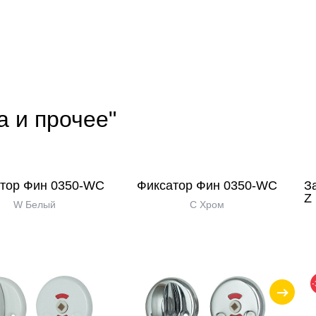
а и прочее"
тор Фин 0350-WC
Фиксатор Фин 0350-WC
З
Z
W Белый
C Хром