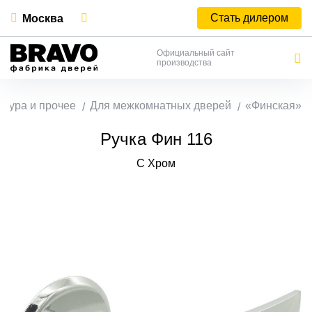
Стать дилером
Москва
Официальный сайт
производства
итура и прочее
Для межкомнатных дверей
«Финская»
Ручка Фин 116
C Хром